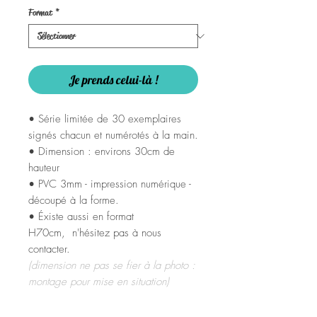
Format
*
Je prends celui-là !
• Série limitée de 30 exemplaires
signés chacun et numérotés à la main.
• Dimension : environs 30cm de
hauteur
• PVC 3mm - impression numérique -
découpé à la forme.
• Éxiste aussi en format
H70cm, n'hésitez pas à nous
contacter.
(dimension ne pas se fier à la photo :
montage pour mise en situation)