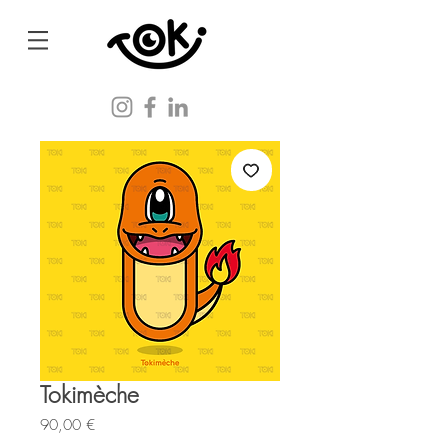
Tokimèche
Prix
90,00 €