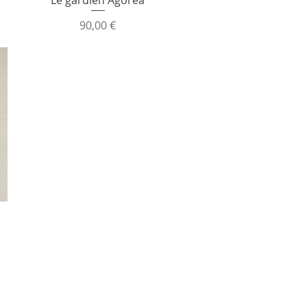
Prix
90,00 €