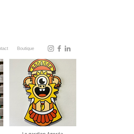
tact
Boutique
Le gardien Agoréa