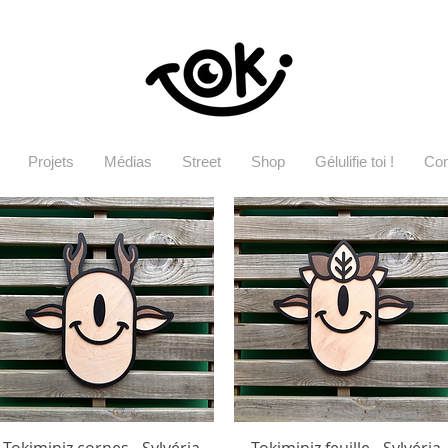
Projets
Médias
Street
Shop
Gélulifie toi !
Con
Tokiminiz cornes - Sylvéria
Tokiminiz feuille - Sylvéria