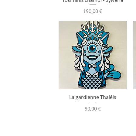
Prix
190,00 €
La gardienne Thaléis
Prix
90,00 €