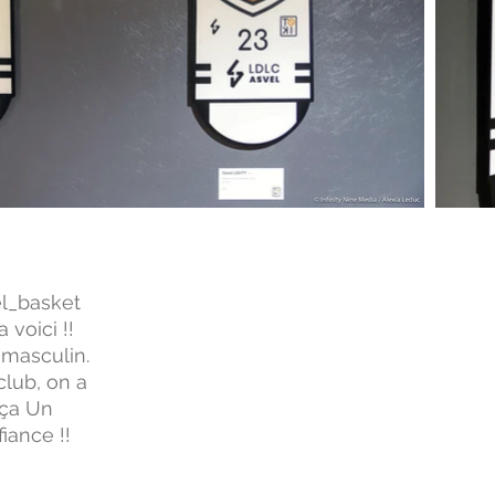
el_basket
 voici !!
 masculin.
club, on a
 ça Un
iance !!