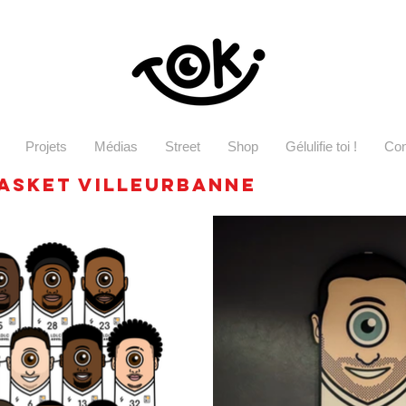
Projets
Médias
Street
Shop
Gélulifie toi !
Con
basket villeurbanne