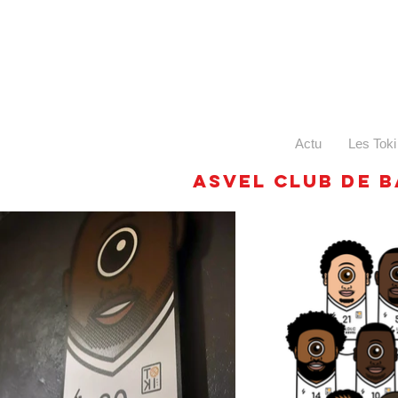
Actu
Les Toki
asvel club de 