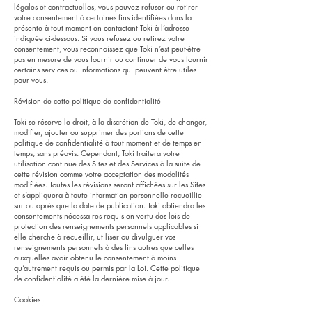
légales et contractuelles, vous pouvez refuser ou retirer
votre consentement à certaines fins identifiées dans la
présente à tout moment en contactant Toki à l’adresse
indiquée ci-dessous. Si vous refusez ou retirez votre
consentement, vous reconnaissez que Toki n’est peut-être
pas en mesure de vous fournir ou continuer de vous fournir
certains services ou informations qui peuvent être utiles
pour vous.
​Révision de cette politique de confidentialité
Toki se réserve le droit, à la discrétion de Toki, de changer,
modifier, ajouter ou supprimer des portions de cette
politique de confidentialité à tout moment et de temps en
temps, sans préavis. Cependant, Toki traitera votre
utilisation continue des Sites et des Services à la suite de
cette révision comme votre acceptation des modalités
modifiées. Toutes les révisions seront affichées sur les Sites
et s’appliquera à toute information personnelle recueillie
sur ou après que la date de publication. Toki obtiendra les
consentements nécessaires requis en vertu des lois de
protection des renseignements personnels applicables si
elle cherche à recueillir, utiliser ou divulguer vos
renseignements personnels à des fins autres que celles
auxquelles avoir obtenu le consentement à moins
qu’autrement requis ou permis par la Loi. Cette politique
de confidentialité a été la dernière mise à jour.
Cookies