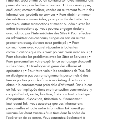
l’interne, séparément ou en combinaison avec informations
préexistantes, pour les fins suivantes : • Pour développer,
améliorer, commercialiser, vendre ou autrement fournir des
informations, produits ou services • Pour établir et mener
des relations commerciales, y compris afin de traiter les
achats ou autres transactions et mener ou administrer les
autres transactions qui vous pouvez engager dedans
avec Toki ou par l’intermédiaire des Sites • Pour effectuer
ou administrer des concours, tirages au sort ou autres
promotions auxquels vous avez participé ; • Pour
communiquer avec vous et répondre à toutes les
communications que vous avez pouvez avoir avec nous ; •
Pour résoudre les problèmes avec les Sites et Services ; •
Pour personnaliser votre expérience ou la page d’accueil
sur les Sites ; • Développer et gérer des affaires et
opérations ; • Pour faire valoir les conditions de Toki. Toki
ne divulguera pas vos renseignements personnels à des
tierces parties pour des fins de marketing directs sans
obtenir le consentement préalable d’affirmatif. Dans le cas
où Toki est impliquée dans une transaction commerciale, y
compris l’achat, vente, location, fusion ou tout autre type
d’acquisition, disposition, titrisation ou financement
impliquant Toki, vous acceptez que vos informations
personnelles et toute autre information Toki aurait pu
s’accumuler étant transmis à un tiers dans le cadre de
l’opération de ce genre. Vous consentez également à
divulguer vos renseignements personnels à l’assurance
juridique, financier, ou d’autres conseillers dans le cadre
de telles transactions ou de la gestion de tout ou partie
d’entreprise ou d’opérations.