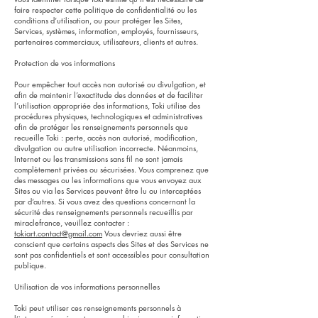
faire respecter cette politique de confidentialité ou les
conditions d’utilisation, ou pour protéger les Sites,
Services, systèmes, information, employés, fournisseurs,
partenaires commerciaux, utilisateurs, clients et autres.
Protection de vos informations
Pour empêcher tout accès non autorisé ou divulgation, et
afin de maintenir l’exactitude des données et de faciliter
l’utilisation appropriée des informations, Toki utilise des
procédures physiques, technologiques et administratives
afin de protéger les renseignements personnels que
recueille Toki : perte, accès non autorisé, modification,
divulgation ou autre utilisation incorrecte. Néanmoins,
Internet ou les transmissions sans fil ne sont jamais
complètement privées ou sécurisées. Vous comprenez que
des messages ou les informations que vous envoyez aux
Sites ou via les Services peuvent être lu ou interceptées
par d’autres. Si vous avez des questions concernant la
sécurité des renseignements personnels recueillis par
miraclefrance, veuillez contacter :
tokiart.contact@gmail.com
Vous devriez aussi être
conscient que certains aspects des Sites et des Services ne
sont pas confidentiels et sont accessibles pour consultation
publique.
Utilisation de vos informations personnelles
Toki peut utiliser ces renseignements personnels à