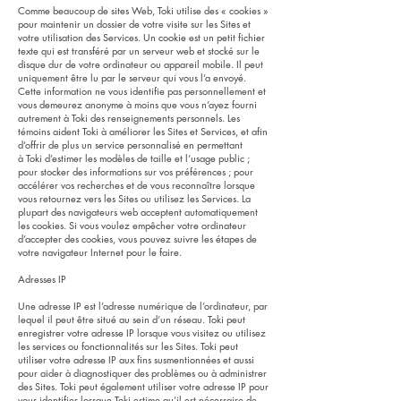
Comme beaucoup de sites Web, Toki utilise des « cookies »
pour maintenir un dossier de votre visite sur les Sites et
votre utilisation des Services. Un cookie est un petit fichier
texte qui est transféré par un serveur web et stocké sur le
disque dur de votre ordinateur ou appareil mobile. Il peut
uniquement être lu par le serveur qui vous l’a envoyé.
Cette information ne vous identifie pas personnellement et
vous demeurez anonyme à moins que vous n’ayez fourni
autrement à Toki des renseignements personnels. Les
témoins aident Toki à améliorer les Sites et Services, et afin
d’offrir de plus un service personnalisé en permettant
à Toki d’estimer les modèles de taille et l’usage public ;
pour stocker des informations sur vos préférences ; pour
accélérer vos recherches et de vous reconnaître lorsque
vous retournez vers les Sites ou utilisez les Services. La
plupart des navigateurs web acceptent automatiquement
les cookies. Si vous voulez empêcher votre ordinateur
d’accepter des cookies, vous pouvez suivre les étapes de
votre navigateur Internet pour le faire.
Adresses IP
Une adresse IP est l’adresse numérique de l’ordinateur, par
lequel il peut être situé au sein d’un réseau. Toki peut
enregistrer votre adresse IP lorsque vous visitez ou utilisez
les services ou fonctionnalités sur les Sites. Toki peut
utiliser votre adresse IP aux fins susmentionnées et aussi
pour aider à diagnostiquer des problèmes ou à administrer
des Sites. Toki peut également utiliser votre adresse IP pour
vous identifier lorsque Toki estime qu’il est nécessaire de