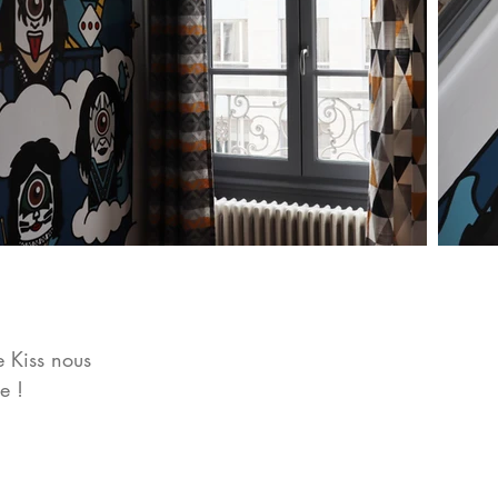
 Kiss nous
e !