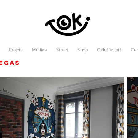
Projets
Médias
Street
Shop
Gélulifie toi !
Con
vegas