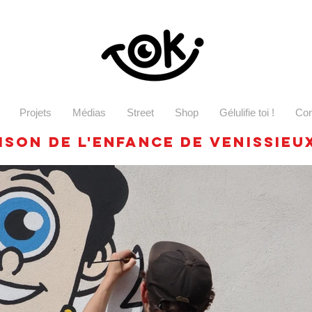
Projets
Médias
Street
Shop
Gélulifie toi !
Con
ison de l'enfance de venissieu