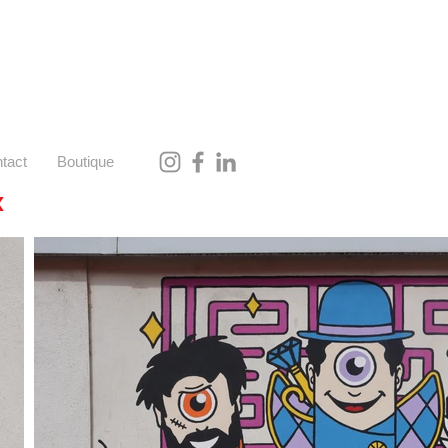
tact
Boutique
x