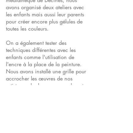
médiathèque de Décines, nous
avons organisé deux ateliers avec
les enfants mais aussi leur parents
pour créer encore plus gélules de
toutes les couleurs.
On a également tester des
techniques différentes avec les
enfants comme l'utilisation de
l'encre à la place de la peinture.
Nous avons installé une grille pour
accrocher les œuvres de nos
artistes en herbes au cœur de notre
exposition durant tout le mois.
Supers moments partagés avec les
familles, des évènements qui font
plaisirs pendant ces périodes de
restriction sociale. Un grand merci