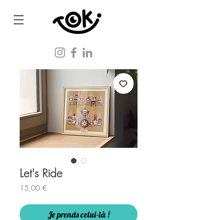
Let's Ride
Prix
15,00 €
Je prends celui-là !