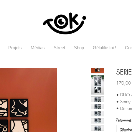
Projets
Médias
Street
Shop
Gélulifie toi !
Con
SERI
170,00
• DUO d
• Spray 
• Dimen
Personnage
Sélection