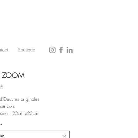
tact
Boutique
E ZOOM
Prix
 €
'Oeuvres originales
sur bois
sion : 23cm x23cm
*
ner