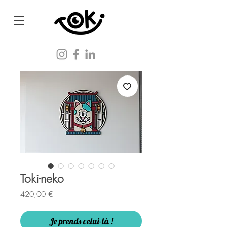
Toki-neko
Prix
420,00 €
Je prends celui-là !