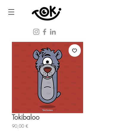
Tokibaloo
Prix
90,00 €