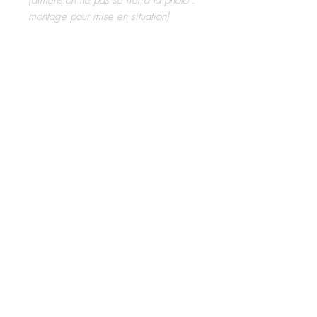
(dimension ne pas se fier à la photo :
montage pour mise en situation)
© 2020 - TOKI
Mention légales
CVG
Politique de confidentialité