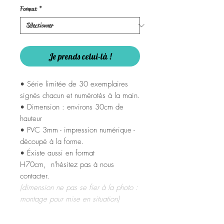
Format
*
Je prends celui-là !
• Série limitée de 30 exemplaires
signés chacun et numérotés à la main.
• Dimension : environs 30cm de
hauteur
• PVC 3mm - impression numérique -
découpé à la forme.
• Éxiste aussi en format
H70cm, n'hésitez pas à nous
contacter.
(dimension ne pas se fier à la photo :
montage pour mise en situation)