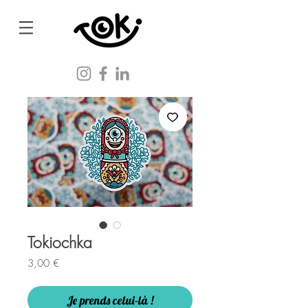
Tokiochka
Prix
3,00 €
Je prends celui-là !