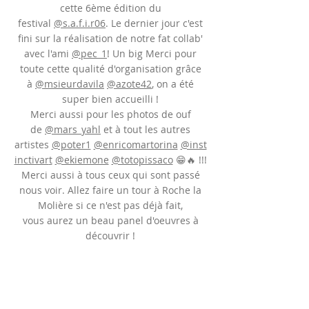
cette 6ème édition du
festival
@s.a.f.i.r06
. Le dernier jour c'est
fini sur la réalisation de notre fat collab'
avec l'ami
@pec_1
! Un big Merci pour
toute cette qualité d'organisation grâce
à
@msieurdavila
@azote42
, on a été
super bien accueilli !
Merci aussi pour les photos de ouf
de
@mars_yahl
et à tout les autres
artistes
@poter1
@enricomartorina
@inst
inctivar
t
@ekiemone
@totopissaco
😁🔥 !!!
Merci aussi à tous ceux qui sont passé
nous voir. Allez faire un tour à Roche la
Molière si ce n'est pas déjà fait,
vous aurez un beau panel d'oeuvres à
découvrir !