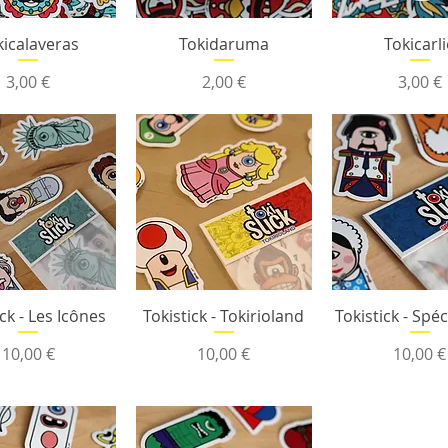
kicalaveras
Tokidaruma
Tokicarli
Prix
Prix
Prix
3,00 €
2,00 €
3,00 €
ick - Les Icônes
Tokistick - Tokirioland
Tokistick - Spéc
Prix
Prix
Prix
10,00 €
10,00 €
10,00 €