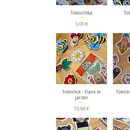
Tokiochka
To
Prix
3,00 €
Tokistick - Dans le
Tokist
jardin
Prix
10,00 €