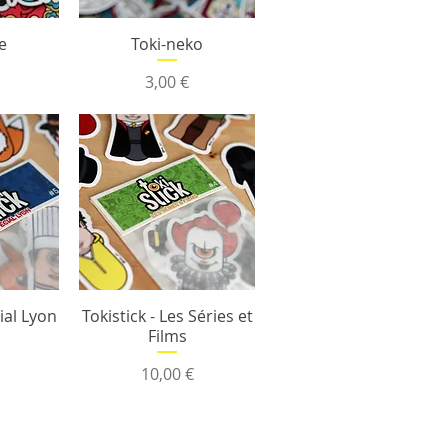
e
Toki-neko
Prix
3,00 €
ial Lyon
Tokistick - Les Séries et
Films
Prix
10,00 €