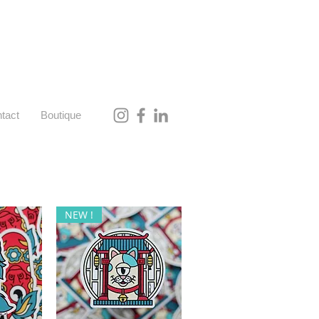
tact
Boutique
NEW !