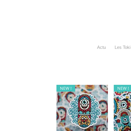
Actu
Les Toki
NEW !
NEW !