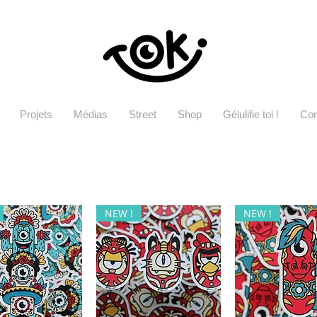
Projets
Médias
Street
Shop
Gélulifie toi !
Con
NEW !
NEW !